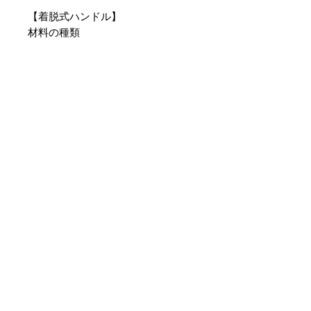
【着脱式ハンドル】
材料の種類
ステンレス鋼.ナイロン．シリコー
ンゴムフェノール街脂（シリコーン
コーティング）
【鍋敷き】
材質：シリコーン
耐熱温度：220°C
耐冷温度：耐冷温度-40°C
サイズ： W170×D165xH8mm
■企画、設計、輸入販売元：株式会社R.M.A japan
〒816-0905