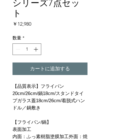
シリーズ7点セッ
ト
価
￥12,980
格
数量
*
カートに追加する
【品質表示】フライパン
20cm/26cm/鍋18cm/スタンドタイ
プガラス蓋18cm/26cm/着脱式ハン
ドル／鍋敷き
【フライパン/鍋】
表面加工
内面：ふっ素樹脂塗膜加工外面：焼